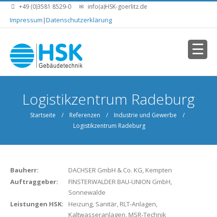
Direkt zum Inhalt
+49 (0)3581 8529-0
info(a)HSK-goerlitz.de
Impressum
|
Datenschutzerklärung
Sie sind hier
Logistikzentrum Radeburg
Startseite
/
Referenzen
/
Industrie und Gewerbe
/
Logistikzentrum Radeburg
Bauherr:
DACHSER GmbH & Co. KG, Kempten
Auftraggeber:
FINSTERWALDER BAU-UNION GmbH,
Sonnewalde
Leistungen HSK:
Heizung, Sanitär, RLT-Anlagen,
Kaltwasseranlagen, MSR-Technik