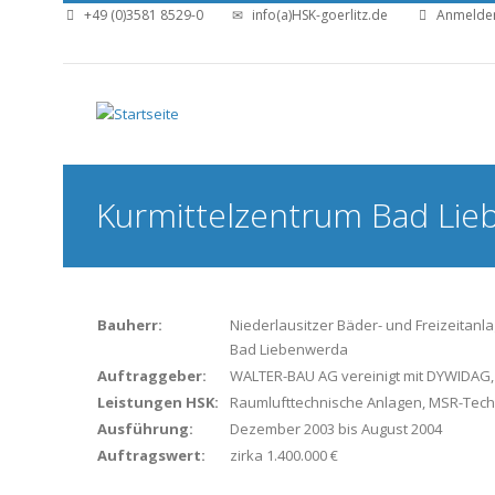
Direkt zum Inhalt
+49 (0)3581 8529-0
info(a)HSK-goerlitz.de
Anmelde
Sie sind hier
Kurmittelzentrum Bad Li
Bauherr:
Niederlausitzer Bäder- und Freizeitan
Bad Liebenwerda
Auftraggeber:
WALTER-BAU AG vereinigt mit DYWIDAG, 
Leistungen HSK:
Raumlufttechnische Anlagen, MSR-Tech
Ausführung:
Dezember 2003 bis August 2004
Auftragswert:
zirka 1.400.000 €