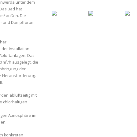
ebenwerda unter dem
Das Bad hat
 m² außen. Die
al- und Dampfforum
cher
der Installation
Abluftanlagen. Das
0 m³/h ausgelegt, die
inbringung der
e Herausforderung.
l.
den abluftseitig mit
 chlorhaltigen
tigen Atmosphäre im
den.
ch konkreten