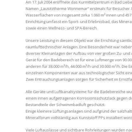
Am 17. Juli 2004 eröffnete das Kurmittelzentrum in Bad Li
Namen „Lausitztherme Wonnemar“ erstmals für Besucher. 
Wasserflächen von insgesamt zirka 1.060 m² innen und 457
Einrichtung umfasst ein Sport- und Erlebnisbad, das Miner
sowie einen Wellness- und SPA-Bereich.
Unsere Leistung in diesem Objekt war die Errichtung sämtli
raumlufttechnischer Anlagen. Eine Besonderheit war neben 
diverser Kleinanlagen der Aufbau von vier großen Zu- und 
Gerät für den Badebereich ist für eine Luftmenge von 90.00
anderen für 38.000 m³/h, 44.000 m³/h und 30.000 m³/h. Die E
einzelnen Komponenten war aus technologischer Sicht ein
Zwei Entrauchungsanlagen sorgen für Sicherheit im Ernstfal
Alle Geräte und Luftkanalsysteme für die Badebereiche wur
einem innen aufgetragenen Korrosionsschutzlack gegen die
Bestandteile der Schwimmbadluft geschützt.
Einige kleinere Lüftungsanlagen sind aufgrund der salzhal
Mineralforum vollständig aus Kunststoff PPs installiert wor
Viele Luftauslässe und sichtbare Rohrleitungen wurden na